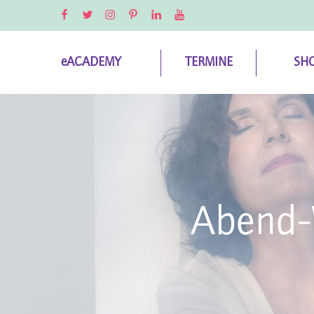
Facebook
Twitter
Instagram
Pinterest
LinkedIn
YouTube
eACADEMY
TERMINE
SH
Abend-