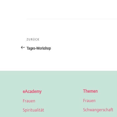
Beitragsnavigation
ZURÜCK
Vorheriger
Beitrag
Tages-Workshop
Themen
eAcademy
Frauen
Frauen
Schwangerschaft
Spiritualität