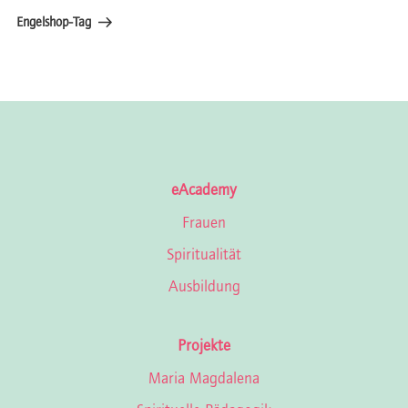
Beitrag
Engelshop-Tag
eAcademy
Frauen
Spiritualität
Ausbildung
Projekte
Maria Magdalena