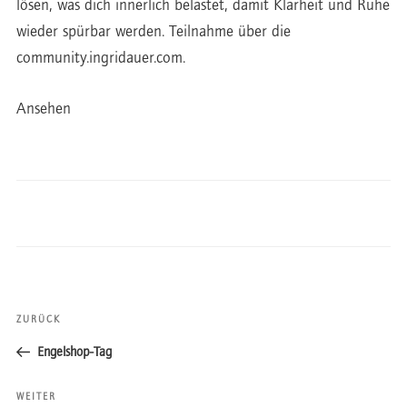
lösen, was dich innerlich belastet, damit Klarheit und Ruhe
wieder spürbar werden. Teilnahme über die
community.ingridauer.com.
Ansehen
Beitragsnavigation
ZURÜCK
Vorheriger
Beitrag
Engelshop-Tag
WEITER
Nächster