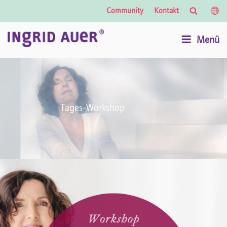
Suche
Lände
Community
Kontakt
Auswa
Menü
Tages-Workshop