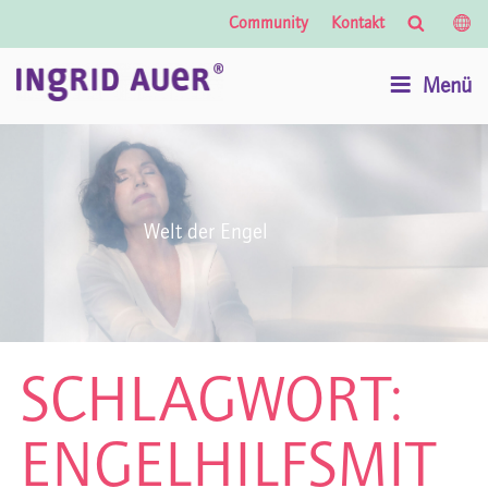
Suche
Lände
Community
Kontakt
Auswa
Menü
Welt der Engel
SCHLAGWORT:
ENGELHILFSMIT