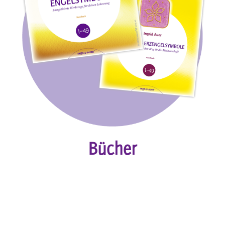
Bücher
DIE BASIS MEINER SPIRITUELLEN „WERKZEUGE“ BILDEN
DIE ENGELSYMBOLE. SIE WURDEN IM LAUFE DER